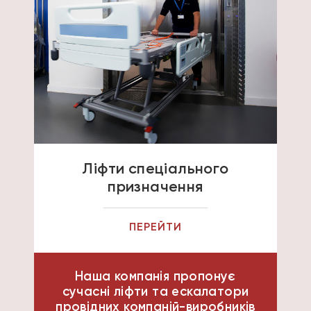
Ліфти спеціального
призначення
ПЕРЕЙТИ
Наша компанія пропонує
сучасні ліфти та ескалатори
провідних компаній-виробників