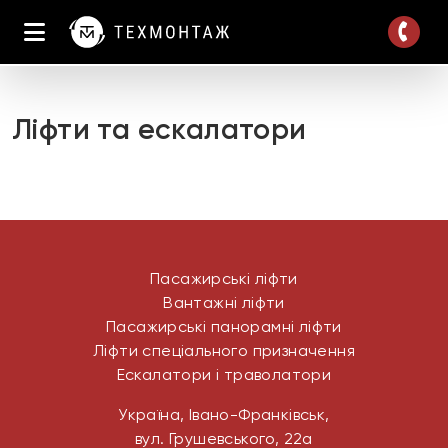
Ліфти та ескалатори
Пасажирські ліфти
Вантажні ліфти
Пасажирські панорамні ліфти
Ліфти спеціального призначення
Ескалатори і траволатори
Україна, Івано-Франківськ,
вул. Грушевського, 22а